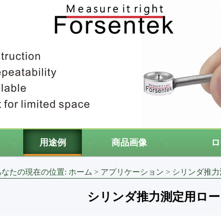
用途例
商品画像
ロ
 あなたの現在の位置:
ホーム
>
アプリケーション
>
シリンダ推力
シリンダ推力測定用ロー