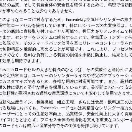
製品の品質、そして装置全体の安全性を確保するために、精密で信頼
グが求められることも少なくありません。
このようなニーズに対応するため、Forsentekは空気圧シリンダーの
高性能ロードセルを提供しています。特にFFシリーズの力変換器は、
ータの底部に直接取り付けることが可能で、押圧力をリアルタイムで
きます。センサーをシステムに統合することで、空気圧シリンダーか
に監視でき、そのフィードバック信号を基にリレーやコントローラを
の制御精度を飛躍的に高めることが可能です。これにより、プロセス
だけでなく、過剰な負荷による装置の損傷を未然に防止し、結果とし
す効果も期待できます。
Forsentekロードセルの大きな特長のひとつは、その柔軟性と適応性
法や定格容量は、ユーザーのシリンダーサイズや特定のアプリケーシ
にカスタマイズできるため、多様な用途に対応可能です。また、高精
耐久性に優れた堅牢な構造を採用しているため、長期間にわたって安
に信頼性が重視される過酷な産業環境においても安心して使用できます
自動化生産ライン、包装機械、組立工程、さらには食品・飲料加工の
れる現場においても、Forsentekロードセルは高精度なシリンダー推
ユーザーにとっての生産効率向上、品質確保、安全性向上に大きく貢
バイスにとどまらず、プロセス全体の最適化を支える重要なコンポーネントと
のロードセルは幅広い産業分野でその価値を発揮し続けています。