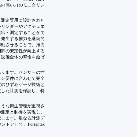
性の高い力のモニタリン
推力測定専用に設計された
シリンダーやアクチュエ
検出・測定することがで
ら発生する推力を継続的
作動させることで、推力
制御の安定性が向上する
て設備全体の寿命を延ば
にあります。センサーの寸
ョン要件に合わせて完全
度のひずみゲージ技術と
定した計測を保証し、特
。
ような衛生管理が重視さ
力の測定と制御を実現し、
献します。単なる計測デ
して、Forsentek