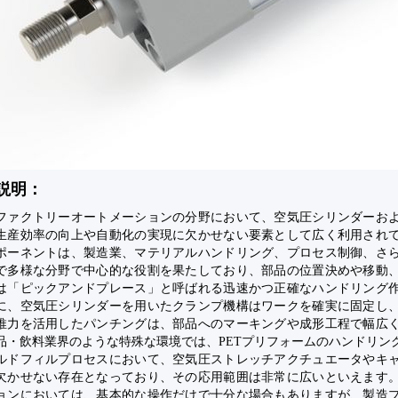
説明：
ファクトリーオートメーションの分野において、空気圧シリンダーお
生産効率の向上や自動化の実現に欠かせない要素として広く利用され
ポーネントは、製造業、マテリアルハンドリング、プロセス制御、さ
で多様な分野で中心的な役割を果たしており、部品の位置決めや移動
は「ピックアンドプレース」と呼ばれる迅速かつ正確なハンドリング
に、空気圧シリンダーを用いたクランプ機構はワークを確実に固定し
推力を活用したパンチングは、部品へのマーキングや成形工程で幅広
品・飲料業界のような特殊な環境では、PETプリフォームのハンドリン
ルドフィルプロセスにおいて、空気圧ストレッチアクチュエータやキ
欠かせない存在となっており、その応用範囲は非常に広いといえます
ョンにおいては、基本的な操作だけで十分な場合もありますが、製造