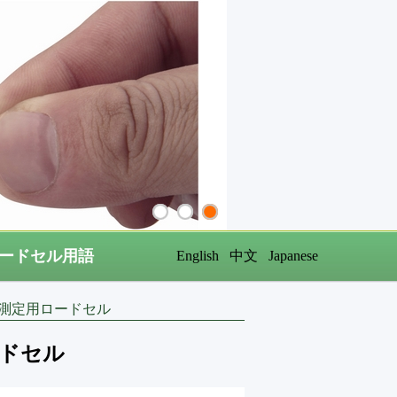
ードセル用語
English
中文
Japanese
測定用ロードセル
ドセル