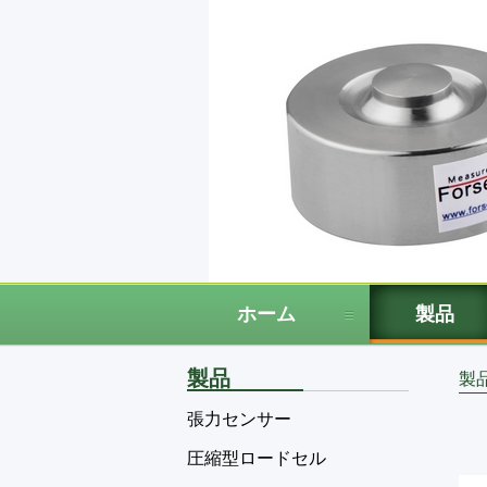
ホーム
製品
製品
製
張力センサー
圧縮型ロードセル