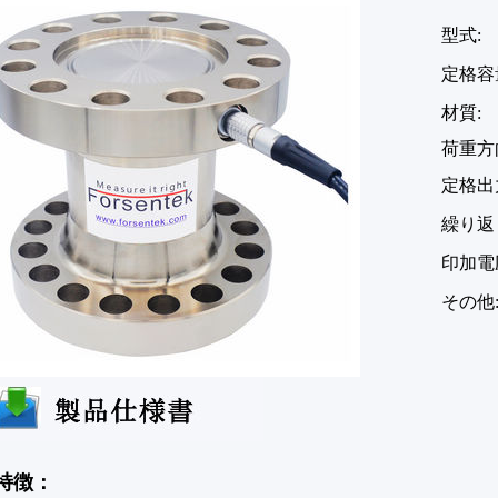
型式:
定格容量
材質
荷重方
定格出力
繰り返し性
印加電圧
その他
特徴：