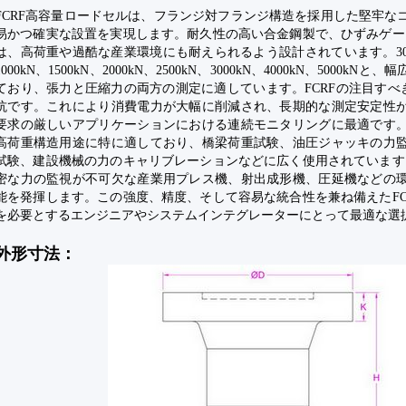
FCRF高容量ロードセルは、フランジ対フランジ構造を採用した堅牢な
易かつ確実な設置を実現します。耐久性の高い合金鋼製で、ひずみゲージ
は、高荷重や過酷な産業環境にも耐えられるよう設​​計されています。300kN
1000kN、1500kN、2000kN、2500kN、3000kN、4000kN、5000
ており、張力と圧縮力の両方の測定に適しています。FCRFの注目すべき
抗です。これにより消費電力が大幅に削減され、長期的な測定安定性
要求の厳しいアプリケーションにおける連続モニタリングに最適です
高荷重構造用途に特に適しており、橋梁荷重試験、油圧ジャッキの力
試験、建設機械の力のキャリブレーションなどに広く使用されています。
密な力の監視が不可欠な産業用プレス機、射出成形機、圧延機などの
能を発揮します。この強度、精度、そして容易な統合性を兼ね備えたFC
を必要とするエンジニアやシステムインテグレーターにとって最適な選
外形寸法：