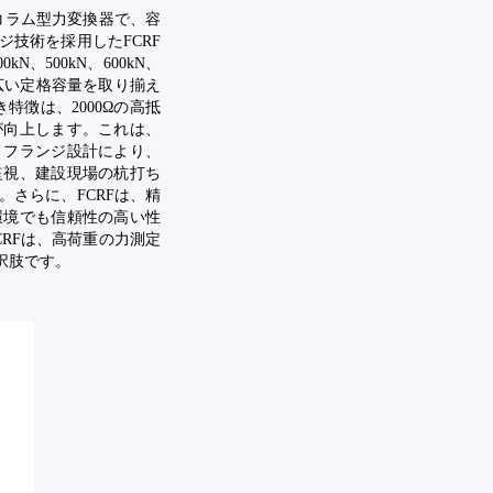
コラム型力変換器で、容
技術を採用したFCRF
、500kN、600kN、
kNと、幅広い定格容量を取り揃え
特徴は、2000Ωの高抵
が向上します。これは、
。フランジ設計により、
監視、建設現場の杭打ち
さらに、FCRFは、精
環境でも信頼性の高い性
RFは、高荷重の力測定
択肢です。