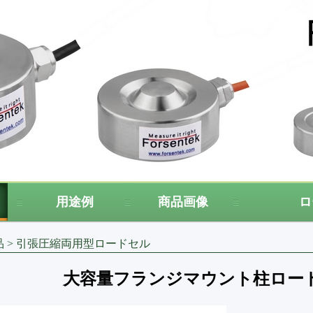
用途例
商品画像
ロ
品
>
引張圧縮両用型ロードセル
大容量フランジマウント柱ロードセル