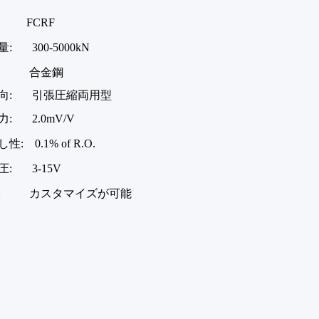
 FCRF
: 300-5000kN
: 合金鋼
向: 引張圧縮両用型
: 2.0mV/V
: 0.1% of R.O.
: 3-15V
: カスタマイズが可能