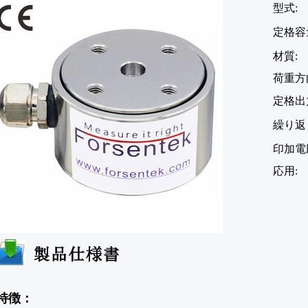
型式:
定格容量
材質
荷重方
定格出力
繰り返し性
印加電
応用
特徴：