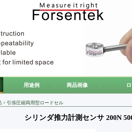
用途例
商品画像
ロ
品
>
引張圧縮両用型ロードセル
シリンダ推力計測センサ 200N 500N 