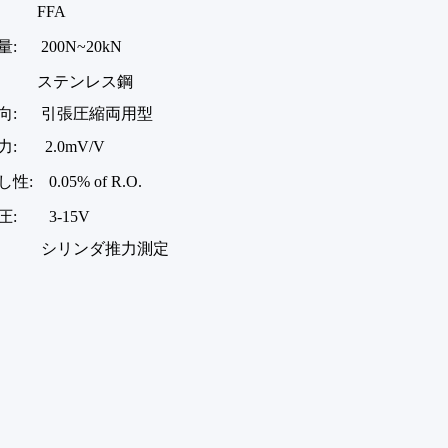
 FFA
: 200N~20kN
: ステンレス鋼
向: 引張圧縮両用型
: 2.0mV/V
: 0.05% of R.O.
圧: 3-15V
: シリンダ推力測定