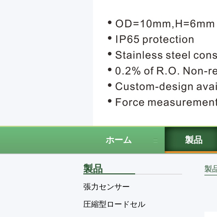
ホーム
製品
製品
製
張力センサー
圧縮型ロードセル