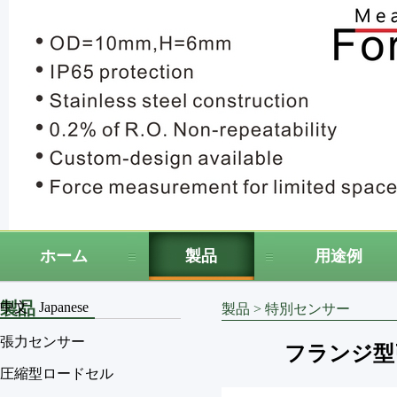
ホーム
製品
用途例
製品
中文
Japanese
製品
>
特別センサー
張力センサー
フランジ型引張
圧縮型ロードセル