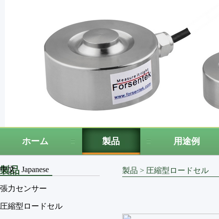
ホーム
製品
用途例
製品
中文
Japanese
製品
>
圧縮型ロードセル
張力センサー
圧縮型ロードセル