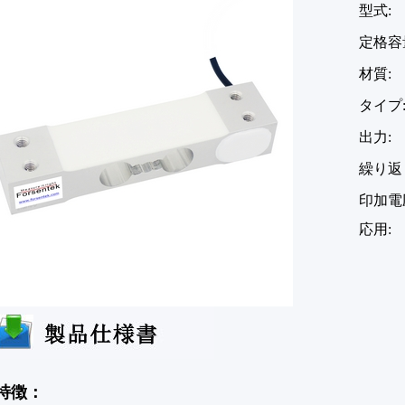
型式
定格容量:
材質
タイプ
出力: 
繰り返し性
印加電圧
応用
特徴：