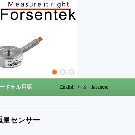
ードセル用語
English
中文
Japanese
量重量センサー