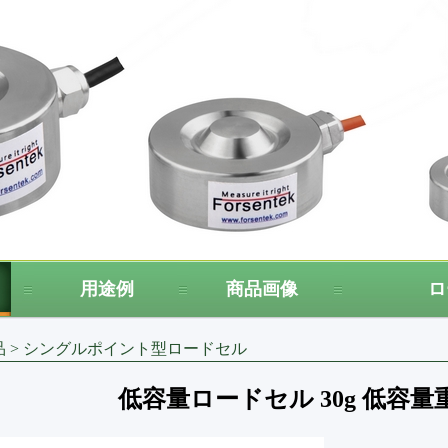
用途例
商品画像
ロ
品
>
シングルポイント型ロードセル
低容量ロードセル 30g 低容