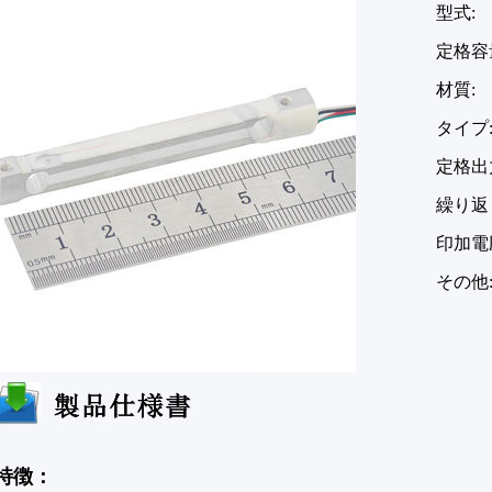
型式:
定格容
材質
タイプ
定格出力
繰り返し性
印加電圧
その他
特徴：