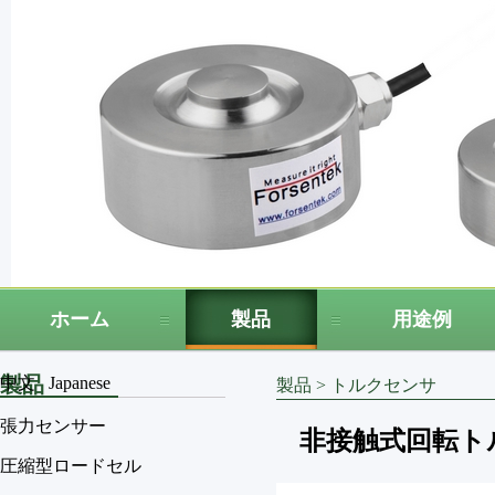
ホーム
製品
用途例
製品
中文
Japanese
製品
>
トルクセンサ
張力センサー
非接触式回転トル
圧縮型ロードセル