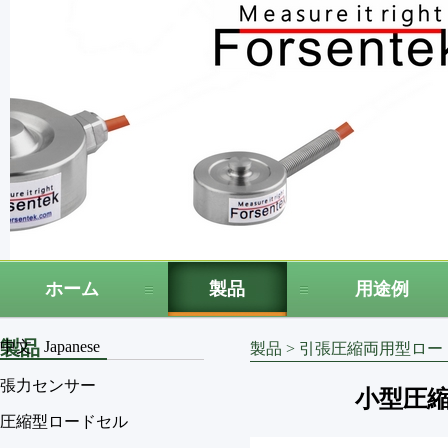
ホーム
製品
用途例
製品
中文
Japanese
製品
>
引張圧縮両用型ロー
張力センサー
小型圧縮引
圧縮型ロードセル