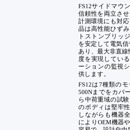
FS12サイドマ
信頼性を両立させ
計測環境にも対応
品は高性能ひずみ
トストンブリッジ
を安定して電気信号
あり、最大非直線
度を実現している
ーションの監視シ
供します。
FS12は7種類
500Nまでをカ
ら中荷重域の試験
のボディは堅牢性
しながらも機器全
によりOEM機器
容易で、設計自由