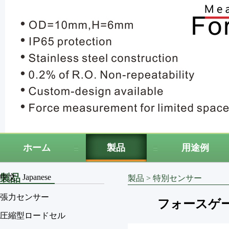
ホーム
製品
用途例
製品
中文
Japanese
製品
>
特別センサー
張力センサー
フォースゲージ用
圧縮型ロードセル