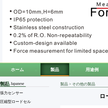
ホーム
製品
用途例
製品
中文
Japanese
製品
>
その他の製品
張力センサー
ロ
圧縮型ロードセル